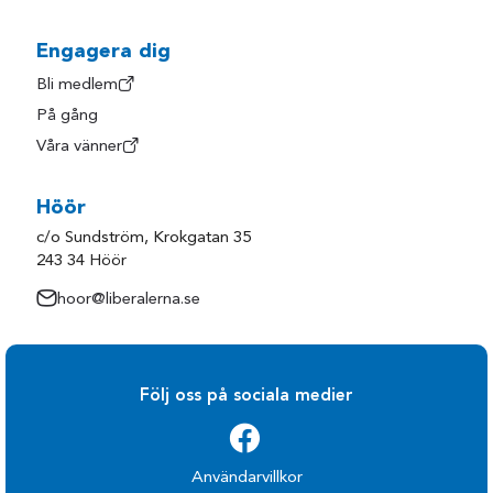
Hylte
Trollhättan
Härryda
Uddevalla
Engagera dig
Kungsbacka
Ulricehamn
Bli medlem
På gång
Kungälv
Varberg
Våra vänner
Laholm
Vårgårda
Lerum
Vänersborg
Höör
Lilla Edet
Åmål
c/o Sundström, Krokgatan 35
Lysekil
Öckerö
243 34 Höör
Mark
hoor@liberalerna.se
Följ oss på sociala medier
Användarvillkor