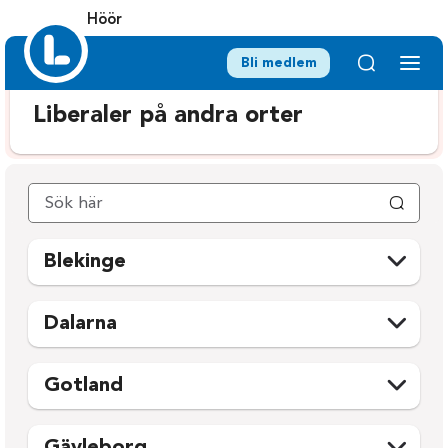
Höör
Bli medlem
Liberaler på andra orter
Blekinge
Karlshamn
Ronneby
Dalarna
Karlskrona
Sölvesborg
Avesta
Mora
Olofström
Gotland
Borlänge
Orsa
Gotland
Falun
Rättvik